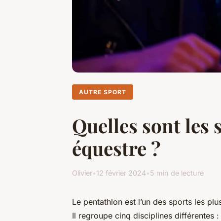
AUTRE SPORT
Quelles sont les 
équestre ?
Olivier
•
12 février 2024
•
5 min de lecture
Le pentathlon est l’un des sports les pl
Il regroupe cinq disciplines différentes : l