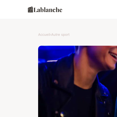
📰
Lablanche
Accueil
›
Autre sport