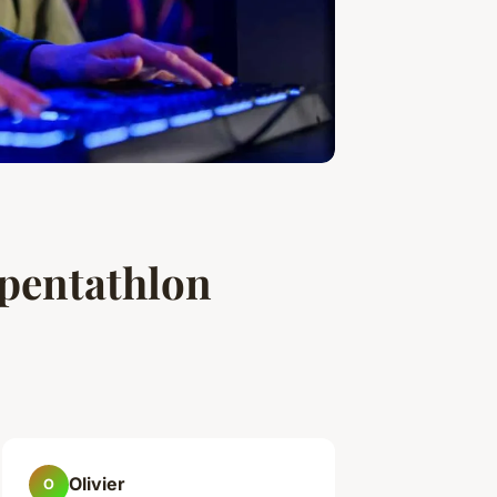
 pentathlon
Olivier
O