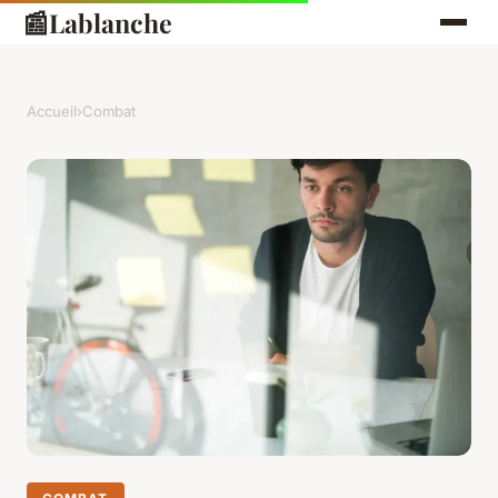
📰
Lablanche
Accueil
›
Combat