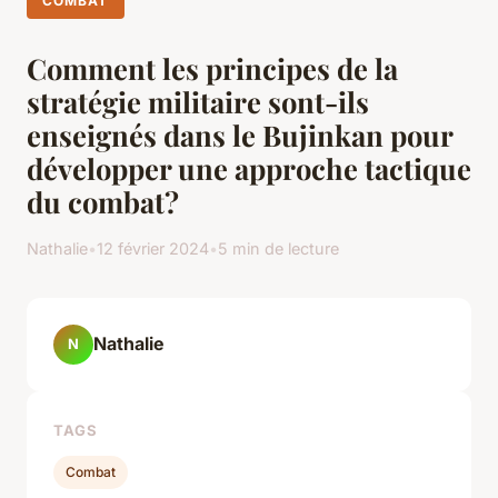
COMBAT
Comment les principes de la
stratégie militaire sont-ils
enseignés dans le Bujinkan pour
développer une approche tactique
du combat?
Nathalie
•
12 février 2024
•
5 min de lecture
Nathalie
N
TAGS
Combat